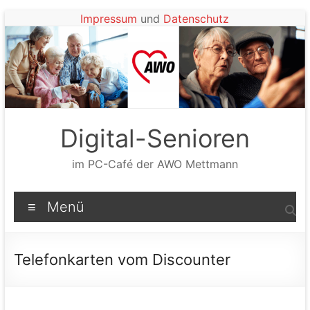
Zum
Impressum
und
Datenschutz
Inhalt
springen
Digital-Senioren
im PC-Café der AWO Mettmann
Menü
Telefonkarten vom Discounter