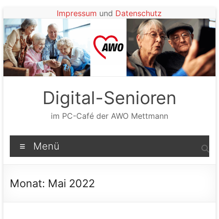
Zum
Impressum
und
Datenschutz
Inhalt
springen
Digital-Senioren
im PC-Café der AWO Mettmann
Menü
Monat:
Mai 2022