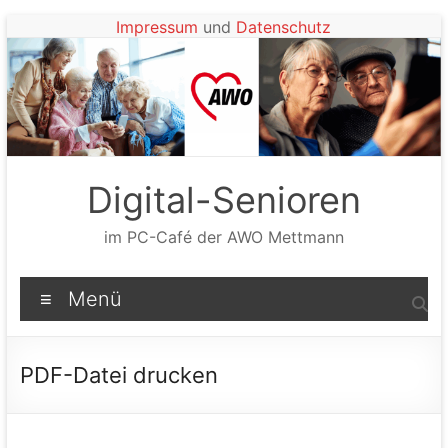
Zum
Impressum
und
Datenschutz
Inhalt
springen
Digital-Senioren
im PC-Café der AWO Mettmann
Menü
PDF-Datei drucken